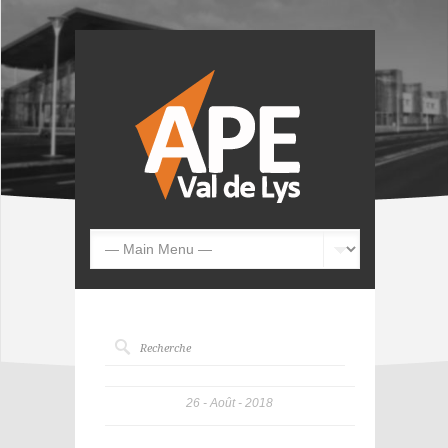
26
Août
2018